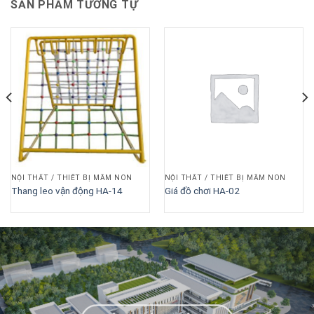
SẢN PHẨM TƯƠNG TỰ
NỘI THẤT / THIẾT BỊ MẦM NON
NỘI THẤT / THIẾT BỊ MẦM NON
Thang leo vận động HA-14
Giá đồ chơi HA-02