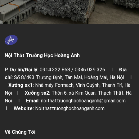
Nội Thất Trường Học Hoàng Anh
P. Dự án/Đại lý:
0914 322 868 / 0346 039 326 I
Địa
chỉ:
Số 8/493 Trương Định, Tân Mai, Hoàng Mai, Hà Nội I
Xưởng sx1:
Nhà máy Formach, Vĩnh Quỳnh, Thanh Trì, Hà
Nội I
Xưởng sx2:
Thôn 6, xã Kim Quan, Thạch Thất, Hà
Nội I
Email:
noithattruonghochoanganh@gmail.com
I
Website:
Noithattruonghochoanganh.com
Về Chúng Tôi