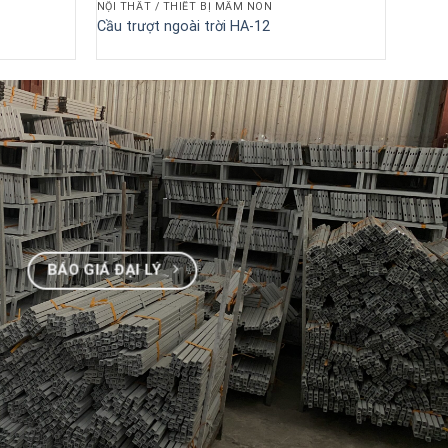
NỘI THẤT / THIẾT BỊ MẦM NON
Cầu trượt ngoài trời HA-12
BÁO GIÁ ĐẠI LÝ