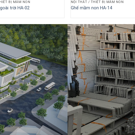
THIẾT BỊ MẦM NON
NỘI THẤT / THIẾT BỊ MẦM NON
goài trời HA-02
Ghế mầm non HA-14