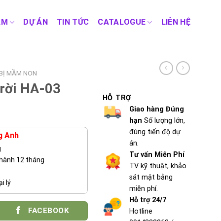
ẨM
DỰ ÁN
TIN TỨC
CATALOGUE
LIÊN HỆ
 BỊ MẦM NON
trời HA-03
HỖ TRỢ
Giao hàng Đúng
hạn
Số lượng lớn,
đúng tiến độ dự
g Anh
án.
g
Tư vấn Miễn Phí
 hành 12 tháng
TV kỹ thuật, khảo
sát mặt bằng
i lý
miễn phí.
Hỗ trợ 24/7
FACEBOOK
Hotline