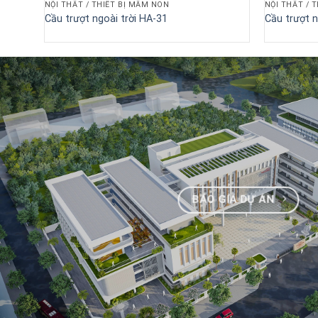
NỘI THẤT / THIẾT BỊ MẦM NON
NỘI THẤT / 
Cầu trượt ngoài trời HA-31
Cầu trượt n
BÁO GIÁ DỰ ÁN