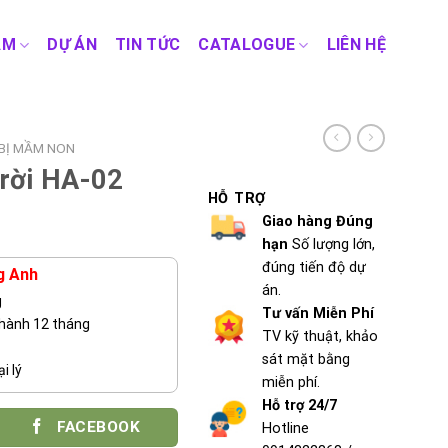
ẨM
DỰ ÁN
TIN TỨC
CATALOGUE
LIÊN HỆ
 BỊ MẦM NON
trời HA-02
HỖ TRỢ
Giao hàng Đúng
hạn
Số lượng lớn,
đúng tiến độ dự
g Anh
án.
g
Tư vấn Miễn Phí
 hành 12 tháng
TV kỹ thuật, khảo
sát mặt bằng
i lý
miễn phí.
Hỗ trợ 24/7
FACEBOOK
Hotline