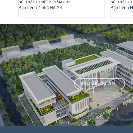
NỘI THẤT / THIẾT BỊ MẦM NON
NỘI THẤT / 
Bập bênh 4 chỗ HA-24
Bập bênh H
BÁO GIÁ DỰ ÁN