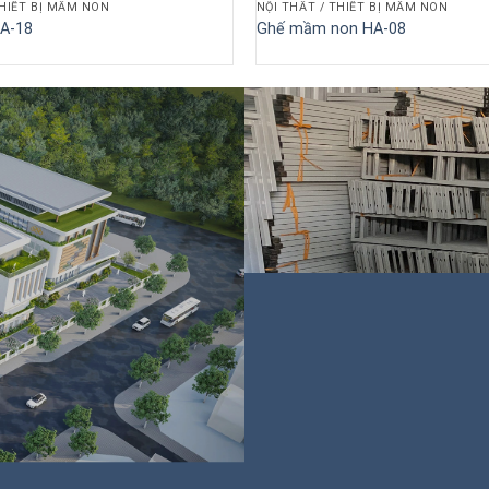
THIẾT BỊ MẦM NON
NỘI THẤT / THIẾT BỊ MẦM NON
A-18
Ghế mầm non HA-08