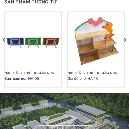
SẢN PHẨM TƯƠNG TỰ
NỘI THẤT / THIẾT BỊ MẦM NON
NỘI THẤT / THIẾT BỊ MẦM NON
Bàn mầm non HA-05
Giá đồ chơi HA-10