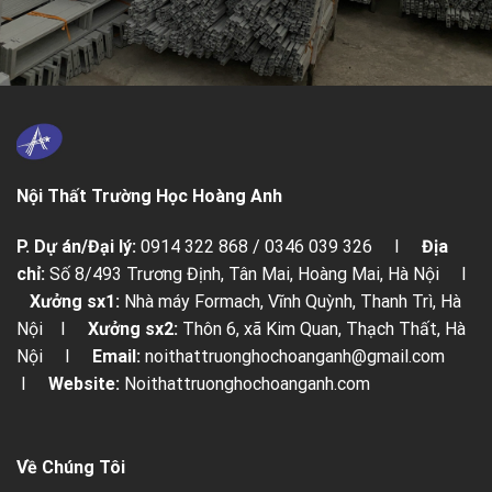
Nội Thất Trường Học Hoàng Anh
P. Dự án/Đại lý:
0914 322 868 / 0346 039 326 I
Địa
chỉ:
Số 8/493 Trương Định, Tân Mai, Hoàng Mai, Hà Nội I
Xưởng sx1:
Nhà máy Formach, Vĩnh Quỳnh, Thanh Trì, Hà
Nội I
Xưởng sx2:
Thôn 6, xã Kim Quan, Thạch Thất, Hà
Nội I
Email:
noithattruonghochoanganh@gmail.com
I
Website:
Noithattruonghochoanganh.com
Về Chúng Tôi