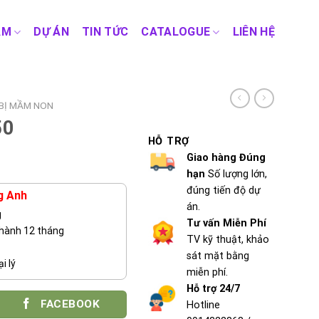
ẨM
DỰ ÁN
TIN TỨC
CATALOGUE
LIÊN HỆ
 BỊ MẦM NON
50
HỖ TRỢ
Giao hàng Đúng
hạn
Số lượng lớn,
đúng tiến độ dự
g Anh
án.
g
Tư vấn Miễn Phí
 hành 12 tháng
TV kỹ thuật, khảo
sát mặt bằng
i lý
miễn phí.
Hỗ trợ 24/7
FACEBOOK
Hotline