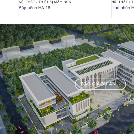
NỘI THẤT / THIẾT BỊ MẦM NON
NỘI THẤT / 
Bập bênh HA-18
Thú nhún 
BÁO GIÁ DỰ ÁN