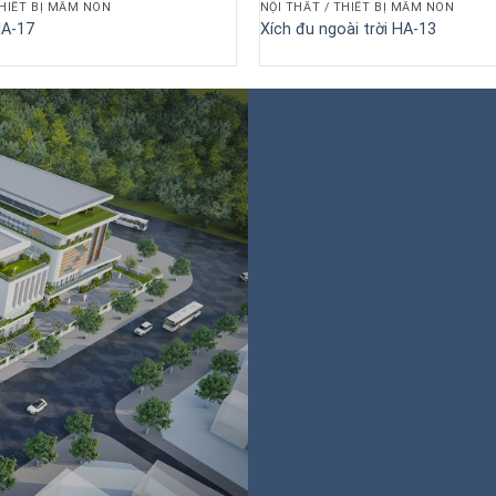
THIẾT BỊ MẦM NON
NỘI THẤT / THIẾT BỊ MẦM NON
HA-17
Xích đu ngoài trời HA-13