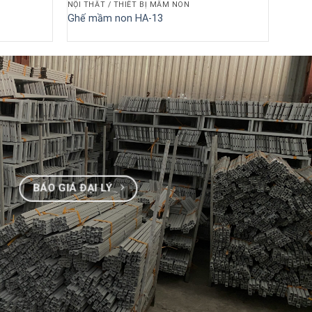
NỘI THẤT / THIẾT BỊ MẦM NON
Ghế mầm non HA-13
BÁO GIÁ ĐẠI LÝ