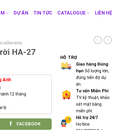
ẨM
DỰ ÁN
TIN TỨC
CATALOGUE
LIÊN HỆ
 BỊ MẦM NON
trời HA-27
HỖ TRỢ
Giao hàng Đúng
hạn
Số lượng lớn,
đúng tiến độ dự
g Anh
án.
g
Tư vấn Miễn Phí
 hành 12 tháng
TV kỹ thuật, khảo
sát mặt bằng
i lý
miễn phí.
Hỗ trợ 24/7
FACEBOOK
Hotline