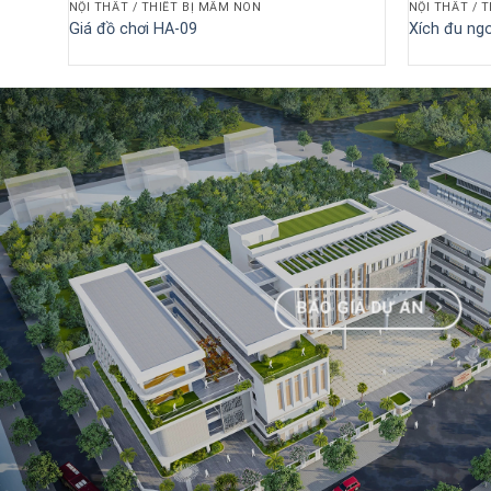
NỘI THẤT / THIẾT BỊ MẦM NON
NỘI THẤT / 
Giá đồ chơi HA-09
Xích đu ngo
BÁO GIÁ DỰ ÁN