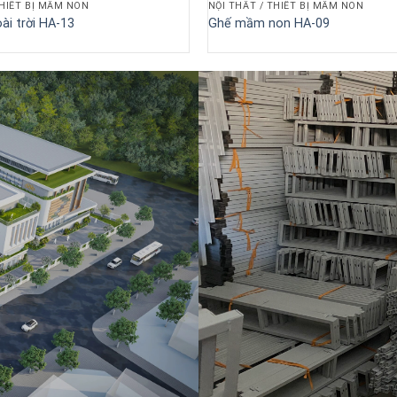
THIẾT BỊ MẦM NON
NỘI THẤT / THIẾT BỊ MẦM NON
ài trời HA-13
Ghế mầm non HA-09