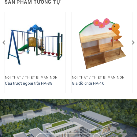
SẢN PHẨM TƯƠNG TỰ
NỘI THẤT / THIẾT BỊ MẦM NON
NỘI THẤT / THIẾT BỊ MẦM NON
Cầu trượt ngoài trời HA-38
Giá đồ chơi HA-10