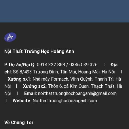
Nội Thất Trường Học Hoàng Anh
P. Dự án/Đại lý:
0914 322 868 / 0346 039 326 I
Địa
chỉ:
Số 8/493 Trương Định, Tân Mai, Hoàng Mai, Hà Nội I
Xưởng sx1:
Nhà máy Formach, Vĩnh Quỳnh, Thanh Trì, Hà
Nội I
Xưởng sx2:
Thôn 6, xã Kim Quan, Thạch Thất, Hà
Nội I
Email:
noithattruonghochoanganh@gmail.com
I
Website:
Noithattruonghochoanganh.com
Về Chúng Tôi