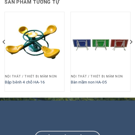
SẢN PHẨM TƯƠNG TỰ
NỘI THẤT / THIẾT BỊ MẦM NON
NỘI THẤT / THIẾT BỊ MẦM NON
Bập bênh 4 chỗ HA-16
Bàn mầm non HA-05