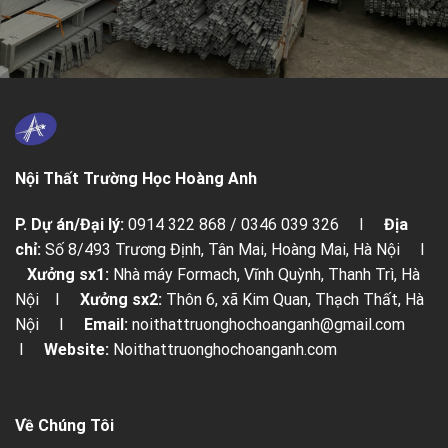
Nội Thất Trường Học Hoàng Anh
P. Dự án/Đại lý:
0914 322 868 / 0346 039 326 I
Địa
chỉ:
Số 8/493 Trương Định, Tân Mai, Hoàng Mai, Hà Nội I
Xưởng sx1:
Nhà máy Formach, Vĩnh Quỳnh, Thanh Trì, Hà
Nội I
Xưởng sx2:
Thôn 6, xã Kim Quan, Thạch Thất, Hà
Nội I
Email:
noithattruonghochoanganh@gmail.com
I
Website:
Noithattruonghochoanganh.com
Về Chúng Tôi