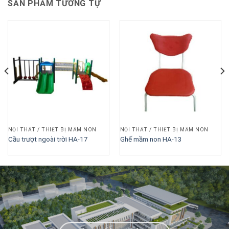
SẢN PHẨM TƯƠNG TỰ
NỘI THẤT / THIẾT BỊ MẦM NON
NỘI THẤT / THIẾT BỊ MẦM NON
Cầu trượt ngoài trời HA-17
Ghế mầm non HA-13