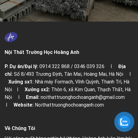
Nội Thất Trường Học Hoàng Anh
P. Dự án/Đại lý:
0914 322 868 / 0346 039 326 I
Địa
chỉ:
Số 8/493 Trương Định, Tân Mai, Hoàng Mai, Hà Nội I
Xưởng sx1:
Nhà máy Formach, Vĩnh Quỳnh, Thanh Trì, Hà
Nội I
Xưởng sx2:
Thôn 6, xã Kim Quan, Thạch Thất, Hà
Nội I
Email:
noithattruonghochoanganh@gmail.com
I
Website:
Noithattruonghochoanganh.com
Về Chúng Tôi