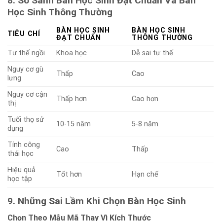
8. So Sánh Bàn Học Sinh Đạt Chuẩn Và Bàn
Học Sinh Thông Thường
BÀN HỌC SINH
BÀN HỌC SINH
TIÊU CHÍ
ĐẠT CHUẨN
THÔNG THƯỜNG
Tư thế ngồi
Khoa học
Dễ sai tư thế
Nguy cơ gù
Thấp
Cao
lưng
Nguy cơ cận
Thấp hơn
Cao hơn
thị
Tuổi thọ sử
10-15 năm
5-8 năm
dụng
Tính công
Cao
Thấp
thái học
Hiệu quả
Tốt hơn
Hạn chế
học tập
9. Những Sai Lầm Khi Chọn Bàn Học Sinh
Chọn Theo Mẫu Mã Thay Vì Kích Thước