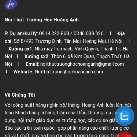
Nội Thất Trường Học Hoàng Anh
P. Dự án/Đại lý:
0914 322 868 / 0346 039 326 I
Địa
chỉ:
Số 8/493 Trương Định, Tân Mai, Hoàng Mai, Hà Nội I
Xưởng sx1:
Nhà máy Formach, Vĩnh Quỳnh, Thanh Trì, Hà
Nội I
Xưởng sx2:
Thôn 6, xã Kim Quan, Thạch Thất, Hà
Nội I
Email:
noithattruonghochoanganh@gmail.com
I
Website:
Noithattruonghochoanganh.com
Về Chúng Tôi
Với công suất hàng nghìn bộ/tháng, Hoàng Anh luôn làm hài
lòng Khách hàng là hàng trăm nhà thầu thương mại, xây
dựng, nội thất giáo dục và trường học, các cơ sở giáo dục,
đào tạo trên toàn quốc; góp phần nâng cao chất lượng cơ
sở vật chất, dạy và học cho các trường học, công trình giáo