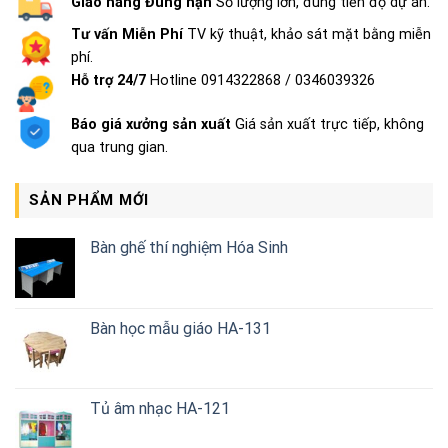
Giao hàng Đúng hạn
Số lượng lớn, đúng tiến độ dự án.
Tư vấn Miễn Phí
TV kỹ thuật, khảo sát mặt bằng miễn
phí.
Hỗ trợ 24/7
Hotline 0914322868 / 0346039326
Báo giá xưởng sản xuất
Giá sản xuất trực tiếp, không
qua trung gian.
SẢN PHẨM MỚI
Bàn ghế thí nghiệm Hóa Sinh
Bàn học mẫu giáo HA-131
Tủ âm nhạc HA-121