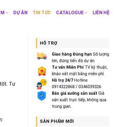
ẨM
DỰ ÁN
TIN TỨC
CATALOGUE
LIÊN HỆ
HỖ TRỢ
Giao hàng Đúng hạn
Số lượng
lớn, đúng tiến độ dự án.
Tư vấn Miễn Phí
TV kỹ thuật,
khảo sát mặt bằng miễn phí.
Hỗ trợ 24/7
Hotline
tốt. Tư
0914322868 / 0346039326
Báo giá xưởng sản xuất
Giá
sản xuất trực tiếp, không qua
trung gian.
n:
SẢN PHẨM MỚI