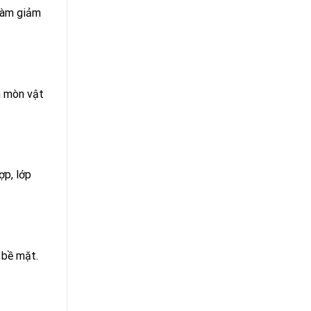
 làm giảm
n mòn vật
ợp, lớp
 bề mặt.