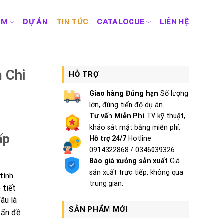
ẨM
DỰ ÁN
TIN TỨC
CATALOGUE
LIÊN HỆ
m Chi
HỖ TRỢ
Giao hàng Đúng hạn
Số lượng
lớn, đúng tiến độ dự án.
Tư vấn Miễn Phí
TV kỹ thuật,
khảo sát mặt bằng miễn phí.
ấp
Hỗ trợ 24/7
Hotline
0914322868 / 0346039326
Báo giá xưởng sản xuất
Giá
sản xuất trực tiếp, không qua
tình
trung gian.
 tiết
âu là
SẢN PHẨM MỚI
vấn đề