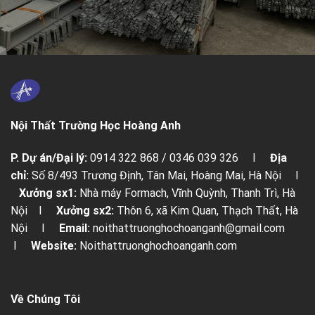
Nội Thất Trường Học Hoàng Anh
P. Dự án/Đại lý:
0914 322 868 / 0346 039 326 I
Địa
chỉ:
Số 8/493 Trương Định, Tân Mai, Hoàng Mai, Hà Nội I
Xưởng sx1:
Nhà máy Formach, Vĩnh Quỳnh, Thanh Trì, Hà
Nội I
Xưởng sx2:
Thôn 6, xã Kim Quan, Thạch Thất, Hà
Nội I
Email:
noithattruonghochoanganh@gmail.com
I
Website:
Noithattruonghochoanganh.com
Về Chúng Tôi