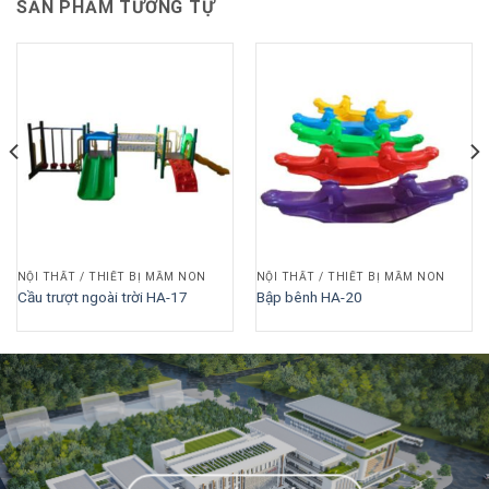
SẢN PHẨM TƯƠNG TỰ
NỘI THẤT / THIẾT BỊ MẦM NON
NỘI THẤT / THIẾT BỊ MẦM NON
Cầu trượt ngoài trời HA-17
Bập bênh HA-20