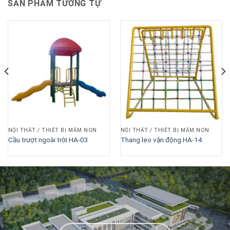
SẢN PHẨM TƯƠNG TỰ
NỘI THẤT / THIẾT BỊ MẦM NON
NỘI THẤT / THIẾT BỊ MẦM NON
Cầu trượt ngoài trời HA-03
Thang leo vận động HA-14