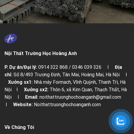
Nội Thất Trường Học Hoàng Anh
P. Dự án/Đại lý:
0914 322 868 / 0346 039 326 I
Địa
chỉ:
Số 8/493 Trương Định, Tân Mai, Hoàng Mai, Hà Nội I
Xưởng sx1:
Nhà máy Formach, Vĩnh Quỳnh, Thanh Trì, Hà
Nội I
Xưởng sx2:
Thôn 6, xã Kim Quan, Thạch Thất, Hà
Nội I
Email:
noithattruonghochoanganh@gmail.com
I
Website:
Noithattruonghochoanganh.com
Về Chúng Tôi