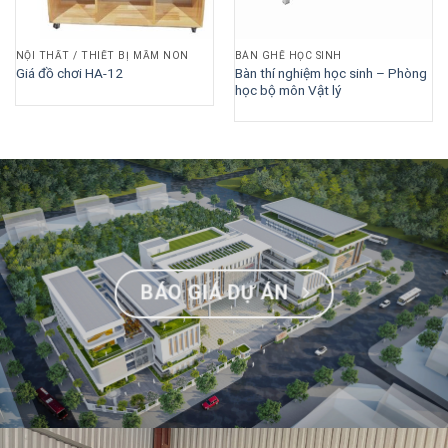
NỘI THẤT / THIẾT BỊ MẦM NON
BÀN GHẾ HỌC SINH
Bàn thí nghiệm học sinh – Phòng
Giá đồ chơi HA-12
học bộ môn Vật lý
BÁO GIÁ DỰ ÁN