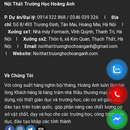
Nội Thất Trường Học Hoàng Anh
P. Dự án/Đại lý:
0914 322 868 / 0346 039 326 I
Địa
chỉ:
Số 8/493 Trương Định, Tân Mai, Hoàng Mai, Hà Nội I
Xưởng sx1:
Nhà máy Formach, Vĩnh Quỳnh, Thanh Trì, Hà
Nội I
Xưởng sx2:
Thôn 6, xã Kim Quan, Thạch Thất, Hà
Nội I
Email:
noithattruonghochoanganh@gmail.com
I
Website:
Noithattruonghochoanganh.com
Về Chúng Tôi
Với công suất hàng nghìn bộ/tháng, Hoàng Anh luôn làm hài
lòng Khách hàng là hàng trăm nhà thầu thương mại, xây
dựng, nội thất giáo dục và trường học, các cơ sở giáo dục,
đào tạo trên toàn quốc; góp phần nâng cao chất lượng cơ
sở vật chất, dạy và học cho các trường học, công trình giáo
dục, đào tạo khắp các tỉnh thành.