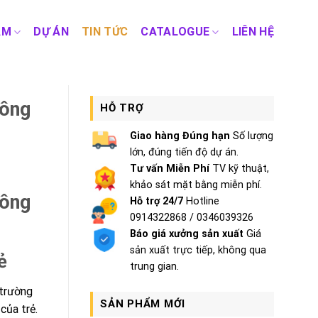
ẨM
DỰ ÁN
TIN TỨC
CATALOGUE
LIÊN HỆ
hông
HỖ TRỢ
Giao hàng Đúng hạn
Số lượng
lớn, đúng tiến độ dự án.
Tư vấn Miễn Phí
TV kỹ thuật,
khảo sát mặt bằng miễn phí.
hông
Hỗ trợ 24/7
Hotline
0914322868 / 0346039326
Báo giá xưởng sản xuất
Giá
sản xuất trực tiếp, không qua
ẻ
trung gian.
 trường
SẢN PHẨM MỚI
của trẻ.