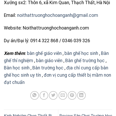
Xưởng sx2: Thôn 6, xã Kim Quan, Thạch Thất, Hà Nội
Email:
noithattruonghochoanganh@gmail.com
Website: Noithattruonghochoanganh.com
Dự án/Đại lý: 0914 322 868 / 0346 039 326
Xem thêm
:
bàn ghế giáo viên
,
bàn ghế học sinh
,
Bàn
ghế thí nghiệm
,
bàn giáo viên
,
Bàn ghế trường học
,
Bàn học sinh
,
Bàn trường học
,
địa chỉ cung cấp bàn
ghế học sinh uy tín
,
đơn vị cung cấp thiết bị mầm non
đạt chuẩn
Kinh Nghiệm Chọn Thiết Bị
Review Sân Chơi Trường Học