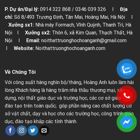
P. Dự án/Đại lý:
0914 322 868 / 0346 039 326 I
Địa
chỉ:
Số 8/493 Trương Định, Tân Mai, Hoàng Mai, Hà Nội I
Xưởng sx1:
Nhà máy Formach, Vĩnh Quỳnh, Thanh Trì, Hà
Nội I
Xưởng sx2:
Thôn 6, xã Kim Quan, Thạch Thất, Hà
Nội I
Email:
noithattruonghochoanganh@gmail.com
I
Website:
Noithattruonghochoanganh.com
Về Chúng Tôi
Với công suất hàng nghìn bộ/tháng, Hoàng Anh luôn làm hài
lòng Khách hàng là hàng trăm nhà thầu thương mại, xây
dựng, nội thất giáo dục và trường học, các cơ sở giáo dục,
đào tạo trên toàn quốc; góp phần nâng cao chất lượng cơ
sở vật chất, dạy và học cho các trường học, công trình giáo
dục, đào tạo khắp các tỉnh thành.