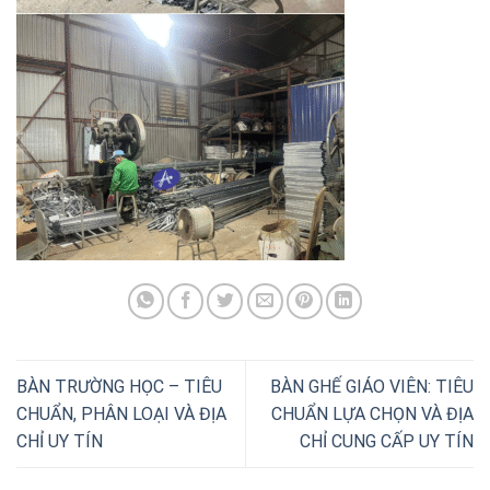
BÀN TRƯỜNG HỌC – TIÊU
BÀN GHẾ GIÁO VIÊN: TIÊU
CHUẨN, PHÂN LOẠI VÀ ĐỊA
CHUẨN LỰA CHỌN VÀ ĐỊA
CHỈ UY TÍN
CHỈ CUNG CẤP UY TÍN