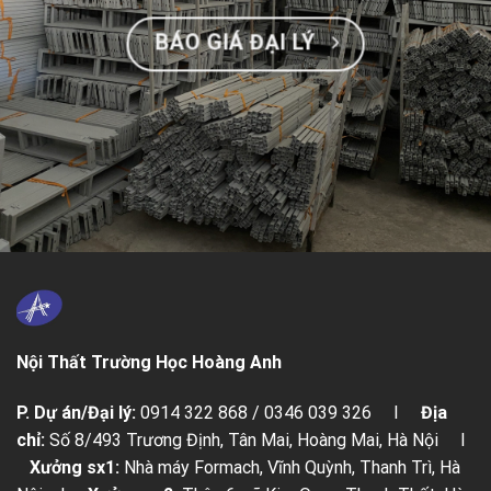
BÁO GIÁ ĐẠI LÝ
Nội Thất Trường Học Hoàng Anh
P. Dự án/Đại lý:
0914 322 868 / 0346 039 326 I
Địa
chỉ:
Số 8/493 Trương Định, Tân Mai, Hoàng Mai, Hà Nội I
Xưởng sx1:
Nhà máy Formach, Vĩnh Quỳnh, Thanh Trì, Hà