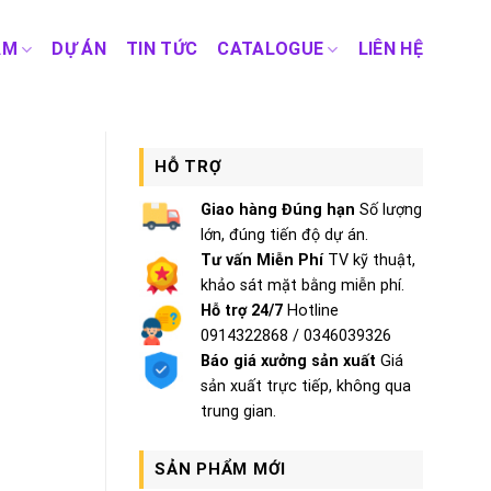
ẨM
DỰ ÁN
TIN TỨC
CATALOGUE
LIÊN HỆ
HỖ TRỢ
Giao hàng Đúng hạn
Số lượng
lớn, đúng tiến độ dự án.
Tư vấn Miễn Phí
TV kỹ thuật,
khảo sát mặt bằng miễn phí.
Hỗ trợ 24/7
Hotline
0914322868 / 0346039326
Báo giá xưởng sản xuất
Giá
sản xuất trực tiếp, không qua
trung gian.
SẢN PHẨM MỚI