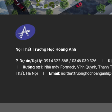
Nội Thất Trường Học Hoàng Anh
P. Dự án/Đại lý:
0914 322 868 / 0346 039 326 I
Đị
I
Xưởng sx1:
Nhà máy Formach, Vĩnh Quỳnh, Thanh
Thất, Hà Nội I
Email:
noithattruonghochoangan