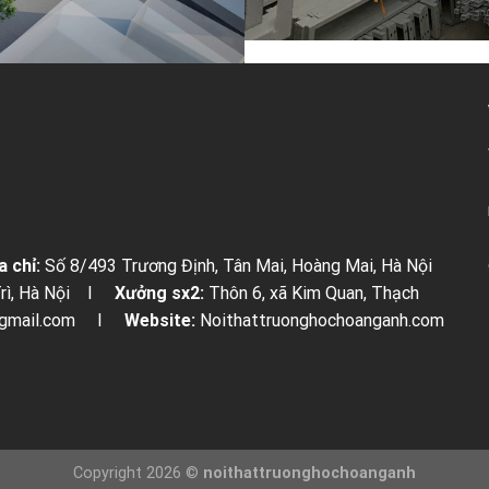
a chỉ:
Số 8/493 Trương Định, Tân Mai, Hoàng Mai, Hà Nội
 Trì, Hà Nội I
Xưởng sx2:
Thôn 6, xã Kim Quan, Thạch
h@gmail.com I
Website:
Noithattruonghochoanganh.com
Copyright 2026 ©
noithattruonghochoanganh