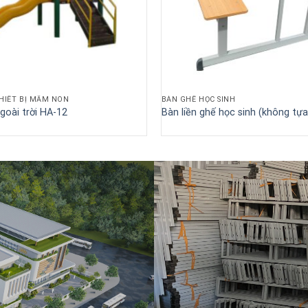
THIẾT BỊ MẦM NON
BÀN GHẾ HỌC SINH
goài trời HA-12
Bàn liền ghế học sinh (không tự