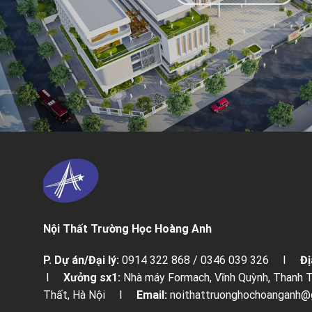
Nội Thất Trường Học Hoàng Anh
P. Dự án/Đại lý:
0914 322 868 / 0346 039 326 I
Đị
I
Xưởng sx1:
Nhà máy Formach, Vĩnh Quỳnh, Thanh
Thất, Hà Nội I
Email:
noithattruonghochoangan