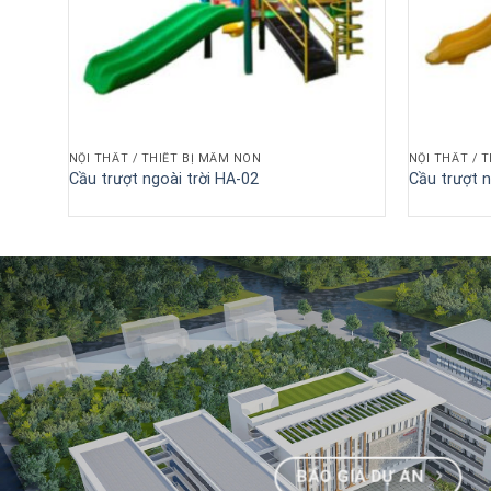
NỘI THẤT / THIẾT BỊ MẦM NON
NỘI THẤT / 
Cầu trượt ngoài trời HA-02
Cầu trượt n
BÁO GIÁ DỰ ÁN