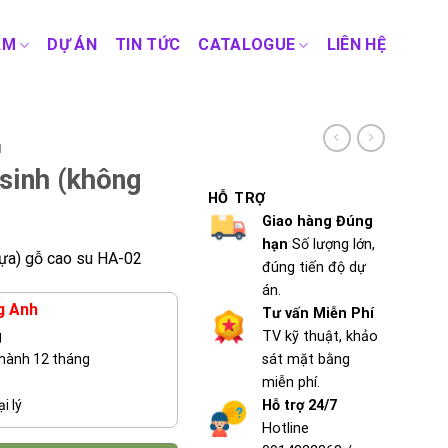
ẨM
DỰ ÁN
TIN TỨC
CATALOGUE
LIÊN HỆ
H
 sinh (không
HỖ TRỢ
Giao hàng Đúng
hạn
Số lượng lớn,
tựa) gỗ cao su HA-02
đúng tiến độ dự
án.
g Anh
Tư vấn Miễn Phí
TV kỹ thuật, khảo
g
sát mặt bằng
 hành 12 tháng
miễn phí.
Hỗ trợ 24/7
i lý
Hotline