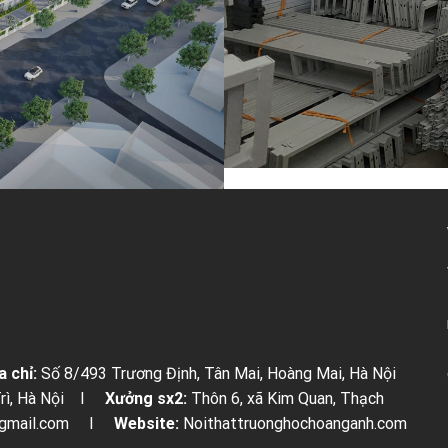
a chỉ:
Số 8/493 Trương Định, Tân Mai, Hoàng Mai, Hà Nội
 Trì, Hà Nội I
Xưởng sx2:
Thôn 6, xã Kim Quan, Thạch
h@gmail.com I
Website:
Noithattruonghochoanganh.com