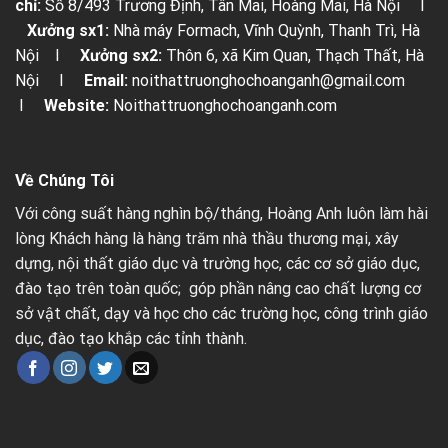
chỉ:
Số 8/493 Trương Định, Tân Mai, Hoàng Mai, Hà Nội I
Xưởng sx1:
Nhà máy Formach, Vĩnh Quỳnh, Thanh Trì, Hà
Nội I
Xưởng sx2:
Thôn 6, xã Kim Quan, Thạch Thất, Hà
Nội I
Email:
noithattruonghochoanganh@gmail.com
I
Website:
Noithattruonghochoanganh.com
Về Chúng Tôi
Với công suất hàng nghìn bộ/tháng, Hoàng Anh luôn làm hài
lòng Khách hàng là hàng trăm nhà thầu thương mại, xây
dựng, nội thất giáo dục và trường học, các cơ sở giáo dục,
đào tạo trên toàn quốc; góp phần nâng cao chất lượng cơ
sở vật chất, dạy và học cho các trường học, công trình giáo
dục, đào tạo khắp các tỉnh thành.