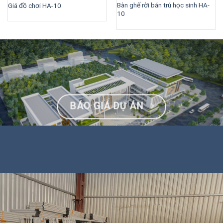
Bàn ghế rời bán trú học sinh HA-
Giá đồ chơi HA-10
10
BÁO GIÁ DỰ ÁN