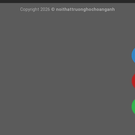
Copyright 2026 ©
noithattruonghochoanganh