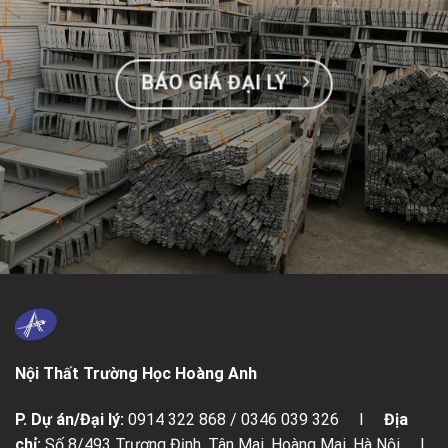
BÁO GIÁ ĐẠI LÝ
Nội Thất Trường Học Hoàng Anh
P. Dự án/Đại lý:
0914 322 868 / 0346 039 326 I
Địa
chỉ:
Số 8/493 Trương Định, Tân Mai, Hoàng Mai, Hà Nội I