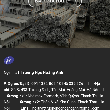
BÁO GIÁ ĐẠI LÝ
Nội Thất Trường Học Hoàng Anh
P. Dự án/Đại lý:
0914 322 868 / 0346 039 326 I
Địa
chỉ:
Số 8/493 Trương Định, Tân Mai, Hoàng Mai, Hà Nội I
Xưởng sx1:
Nhà máy Formach, Vĩnh Quỳnh, Thanh Trì, Hà
Nội I
Xưởng sx2:
Thôn 6, xã Kim Quan, Thạch Thất, Hà
Nội I
Email:
noithattruonghochoanganh@gmail.com