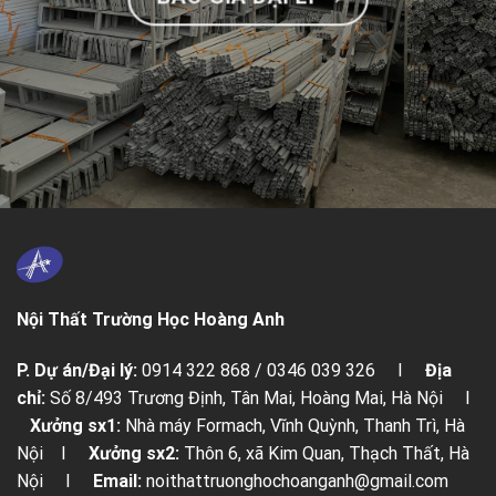
Nội Thất Trường Học Hoàng Anh
P. Dự án/Đại lý:
0914 322 868 / 0346 039 326 I
Địa
chỉ:
Số 8/493 Trương Định, Tân Mai, Hoàng Mai, Hà Nội I
Xưởng sx1:
Nhà máy Formach, Vĩnh Quỳnh, Thanh Trì, Hà
Nội I
Xưởng sx2:
Thôn 6, xã Kim Quan, Thạch Thất, Hà
Nội I
Email:
noithattruonghochoanganh@gmail.com