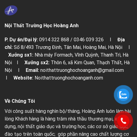
Nội Thất Trường Học Hoàng Anh
P. Dự án/Đại lý:
0914 322 868 / 0346 039 326 I
Địa
chỉ:
Số 8/493 Trương Định, Tân Mai, Hoàng Mai, Hà Nội I
Xưởng sx1:
Nhà máy Formach, Vĩnh Quỳnh, Thanh Trì, Hà
Nội I
Xưởng sx2:
Thôn 6, xã Kim Quan, Thạch Thất, Hà
Nội I
Email:
noithattruonghochoanganh@gmail.com
I
Website:
Noithattruonghochoanganh.com
Về Chúng Tôi
Với công suất hàng nghìn bộ/tháng, Hoàng Anh luôn làm hài
lòng Khách hàng là hàng trăm nhà thầu thương mại, xây
dựng, nội thất giáo dục và trường học, các cơ sở giáo dục,
đào tạo trên toàn quốc; góp phần nâng cao chất lượng cơ