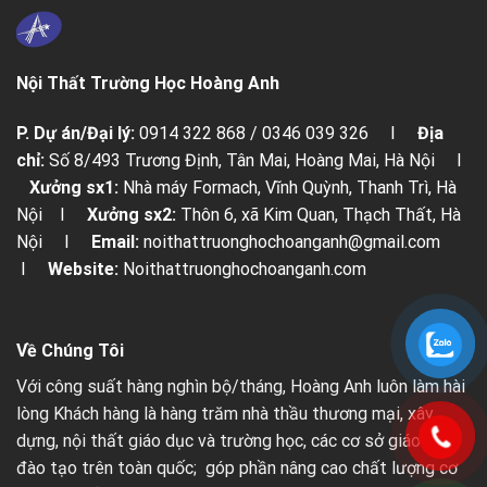
Nội Thất Trường Học Hoàng Anh
P. Dự án/Đại lý:
0914 322 868 / 0346 039 326 I
Địa
chỉ:
Số 8/493 Trương Định, Tân Mai, Hoàng Mai, Hà Nội I
Xưởng sx1:
Nhà máy Formach, Vĩnh Quỳnh, Thanh Trì, Hà
Nội I
Xưởng sx2:
Thôn 6, xã Kim Quan, Thạch Thất, Hà
Nội I
Email:
noithattruonghochoanganh@gmail.com
I
Website:
Noithattruonghochoanganh.com
Về Chúng Tôi
Với công suất hàng nghìn bộ/tháng, Hoàng Anh luôn làm hài
lòng Khách hàng là hàng trăm nhà thầu thương mại, xây
dựng, nội thất giáo dục và trường học, các cơ sở giáo dục,
đào tạo trên toàn quốc; góp phần nâng cao chất lượng cơ