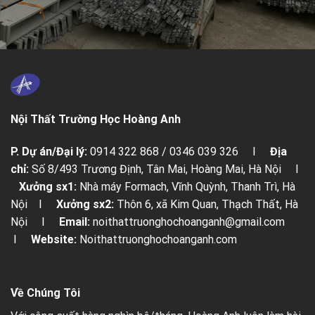
Nội Thất Trường Học Hoàng Anh
P. Dự án/Đại lý:
0914 322 868 / 0346 039 326 I
Địa
chỉ:
Số 8/493 Trương Định, Tân Mai, Hoàng Mai, Hà Nội I
Xưởng sx1:
Nhà máy Formach, Vĩnh Quỳnh, Thanh Trì, Hà
Nội I
Xưởng sx2:
Thôn 6, xã Kim Quan, Thạch Thất, Hà
Nội I
Email:
noithattruonghochoanganh@gmail.com
I
Website:
Noithattruonghochoanganh.com
Về Chúng Tôi