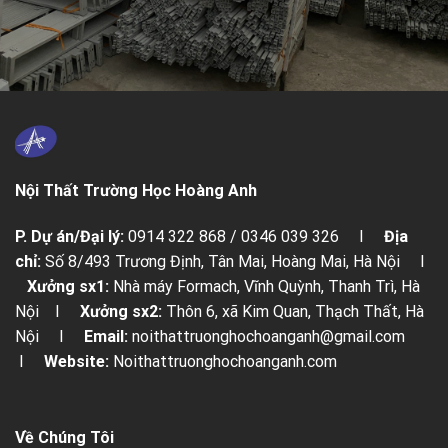
Nội Thất Trường Học Hoàng Anh
P. Dự án/Đại lý:
0914 322 868 / 0346 039 326 I
Địa
chỉ:
Số 8/493 Trương Định, Tân Mai, Hoàng Mai, Hà Nội I
Xưởng sx1:
Nhà máy Formach, Vĩnh Quỳnh, Thanh Trì, Hà
Nội I
Xưởng sx2:
Thôn 6, xã Kim Quan, Thạch Thất, Hà
Nội I
Email:
noithattruonghochoanganh@gmail.com
I
Website:
Noithattruonghochoanganh.com
Về Chúng Tôi