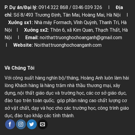
P. Dự án/Đại lý:
0914 322 868 / 0346 039 326 I
Địa
chỉ:
Số 8/493 Trương Định, Tân Mai, Hoàng Mai, Hà Nội I
Xưởng sx1:
Nhà máy Formach, Vĩnh Quỳnh, Thanh Trì, Hà
Nội I
Xưởng sx2:
Thôn 6, xã Kim Quan, Thạch Thất, Hà
Nội I
Email:
noithattruonghochoanganh@gmail.com
I
Website:
Noithattruonghochoanganh.com
Về Chúng Tôi
Với công suất hàng nghìn bộ/tháng, Hoàng Anh luôn làm hài
lòng Khách hàng là hàng trăm nhà thầu thương mại, xây
dựng, nội thất giáo dục và trường học, các cơ sở giáo dục,
đào tạo trên toàn quốc; góp phần nâng cao chất lượng cơ
sở vật chất, dạy và học cho các trường học, công trình giáo
dục, đào tạo khắp các tỉnh thành.